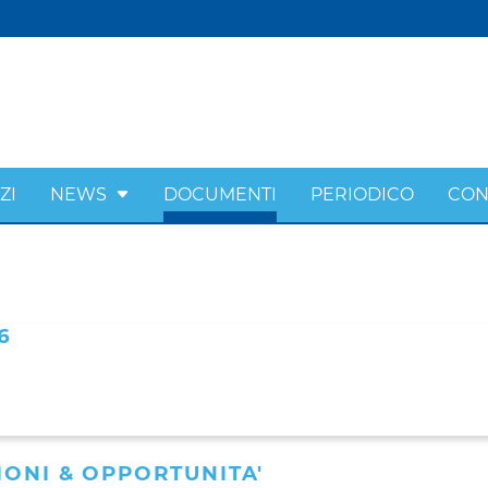
ZI
NEWS
DOCUMENTI
PERIODICO
CON
6
IONI & OPPORTUNITA'